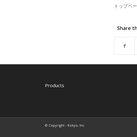
トップペー
Share th
Products
© Copyright - Kokyo, Inc.