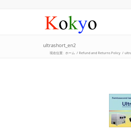
ultrashort_en2
現在位置:
ホーム
/
Refund and Returns Policy
/
ult