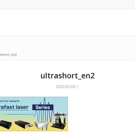
rashort_en2
ultrashort_en2
/
2022/07/26