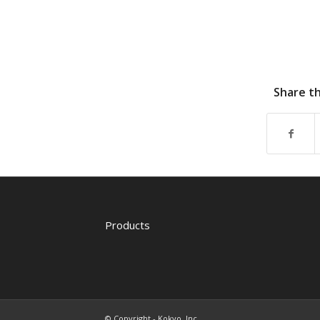
Share th
Products
© Copyright - Kokyo, Inc.